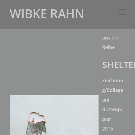
Skip
WIBKE RAHN
Me
to
content
aus der
Reihe
SHELTE
Zeichnun
g/Collage
auf
Büttenpa
pier
2015